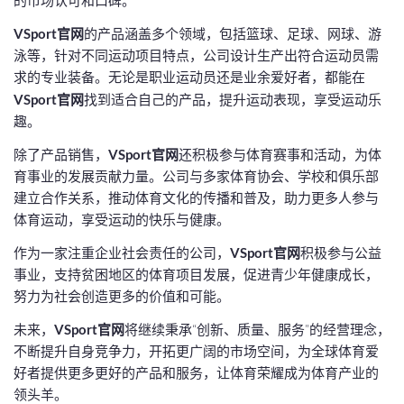
的市场认可和口碑。
VSport官网
的产品涵盖多个领域，包括篮球、足球、网球、游
泳等，针对不同运动项目特点，公司设计生产出符合运动员需
求的专业装备。无论是职业运动员还是业余爱好者，都能在
VSport官网
找到适合自己的产品，提升运动表现，享受运动乐
趣。
除了产品销售，
VSport官网
还积极参与体育赛事和活动，为体
育事业的发展贡献力量。公司与多家体育协会、学校和俱乐部
建立合作关系，推动体育文化的传播和普及，助力更多人参与
体育运动，享受运动的快乐与健康。
作为一家注重企业社会责任的公司，
VSport官网
积极参与公益
事业，支持贫困地区的体育项目发展，促进青少年健康成长，
努力为社会创造更多的价值和可能。
未来，
VSport官网
将继续秉承“创新、质量、服务”的经营理念，
不断提升自身竞争力，开拓更广阔的市场空间，为全球体育爱
好者提供更多更好的产品和服务，让体育荣耀成为体育产业的
领头羊。