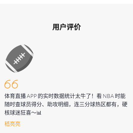
用户评价
体育直播 APP 的实时数据统计太牛了！看 NBA 时能
随时查球员得分、助攻明细，连三分球热区都有，硬
核球迷狂喜～📊
嵇亮亮