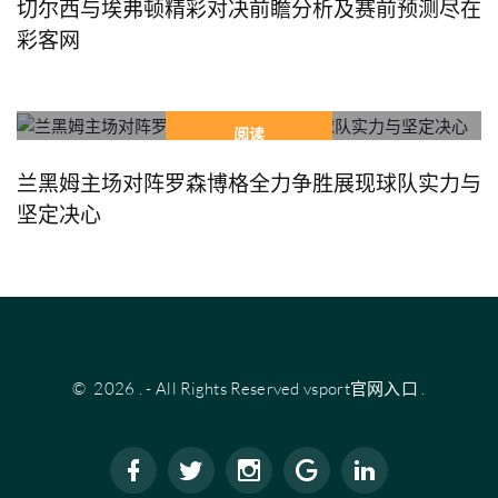
切尔西与埃弗顿精彩对决前瞻分析及赛前预测尽在
彩客网
阅读
兰黑姆主场对阵罗森博格全力争胜展现球队实力与
坚定决心
©
2026
.
- All Rights Reserved
vsport官网入口
.