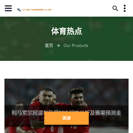
15854994996
体育热点
清镇市茄和之涧138号
jebnu@qq.com
首页
Our Products
阅读