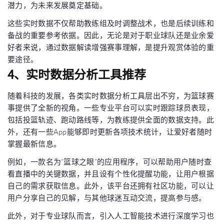
潜力，为未来发展奠定基础。
这些实时数据不仅帮助教练组及时调整战术，也是后续训练和
备战的重要参考依据。因此，无论是对于职业球队还是业余爱
好者来说，通过数据解读增强赛事理解，是提升观赏体验的重
要途径。
4、实时数据分析工具推荐
随着科技的发展，各类实时数据分析工具层出不穷，为篮球赛
事提供了全新的视角。一些专业平台可以实时跟踪球员表现，
包括投篮轨迹、跑动路线等，为教练提供全面的数据支持。此
外，还有一些App能够即时更新各项技术统计，让爱好者随时
掌握最新信息。
例如，一款名为“篮球之眼”的应用程序，可以帮助用户随时查
看直播中的关键数据，并且设有个性化提醒功能，让用户根据
自己的需求获取信息。此外，该平台还拥有社区功能，可以让
用户分享自己的见解，与其他球迷互动交流，提高参与感。
此外，对于专业球队而言，引入人工智能技术进行深度学习也