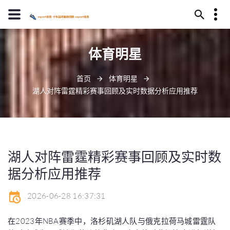
15854994996
体育明星
清镇市茄和之涧138号
jebnu@qq.com
首页
体育明星
湖人对阵雷霆精彩赛事回顾及实时数据分析应用推荐
湖人对阵雷霆精彩赛事回顾及实时数
据分析应用推荐
2026-06-28 16:37:31
在2023年NBA赛季中，洛杉矶湖人队与俄克拉荷马城雷霆队