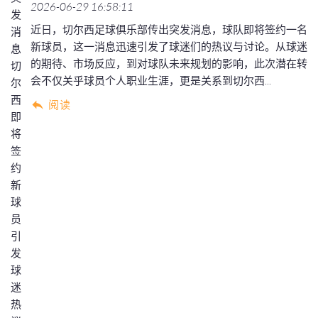
2026-06-29 16:58:11
近日，切尔西足球俱乐部传出突发消息，球队即将签约一名
新球员，这一消息迅速引发了球迷们的热议与讨论。从球迷
的期待、市场反应，到对球队未来规划的影响，此次潜在转
会不仅关乎球员个人职业生涯，更是关系到切尔西...
阅读