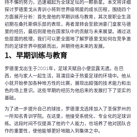
持不懈的努力，迅速崛起为全球足坛的一颗新星。本文将详细
探讨罗德里戈从青训小将到世界级明星的成长历程，围绕四个
方面展开分析：首先是他的早期训练与教育，其次是职业生涯
初期在桑托斯俱乐部的表现，再者是转会至欧洲豪门皇家马德
里的经历，最后则是他在国家队中的贡献与未来展望。通过这
些层面的梳理，我们可以更全面地了解罗德里戈如何在竞争激
烈的足球世界中脱颖而出，并期待他未来的发展。
1、早期训练与教育
罗德里戈出生于2001年，足球天赋自小便显露无遗。在巴
西，他与家人一起生活，耳濡目染于热爱足球的环境中。他从
小就开始参加各种地方性的比赛，展现出超强的技术能力和出
色的场上意识。这些早期的经历为他后来的发展打下了坚实的
基础。
为了进一步提升自己的球技，罗德里戈选择加入了圣保罗州的
一所知名青训学院。在这里，他接受系统化、专业化的足球训
练。这段时间不仅提高了他的个人能力，也培养了他对团队合
作的重要性，使他能够更好地融入到集体之中。