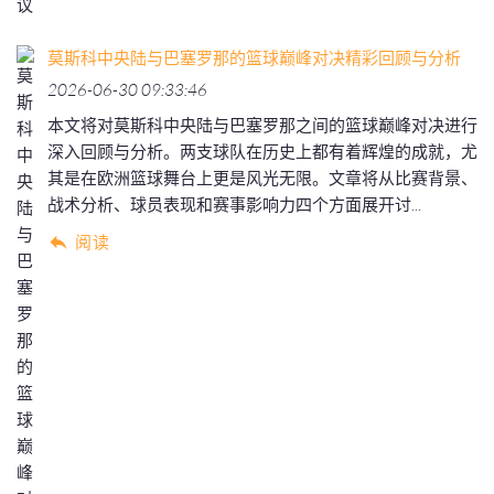
莫斯科中央陆与巴塞罗那的篮球巅峰对决精彩回顾与分析
2026-06-30 09:33:46
本文将对莫斯科中央陆与巴塞罗那之间的篮球巅峰对决进行
深入回顾与分析。两支球队在历史上都有着辉煌的成就，尤
其是在欧洲篮球舞台上更是风光无限。文章将从比赛背景、
战术分析、球员表现和赛事影响力四个方面展开讨...
阅读