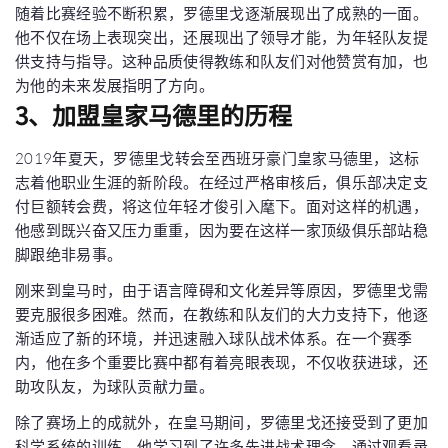
随着比赛经验不断积累，罗德里戈逐渐展现出了成熟的一面。
他不仅在场上表现突出，还展现出了领导才能，为年轻队友提
供支持与指导。这种品质使得教练和队友们对他赞赏有加，也
为他的未来发展指明了方向。
3、加盟皇家马德里的历程
2019年夏天，罗德里戈转会至西班牙豪门皇家马德里，这标
志着他职业生涯的新阶段。在经过严格审核后，俱乐部决定支
付巨额转会费，将这位年轻才俊引入麾下。面对这样的机遇，
他感到既兴奋又压力重重，因为要在这样一家顶级俱乐部站稳
脚跟绝非易事。
刚来到皇马时，由于语言障碍和文化差异等原因，罗德里戈需
要克服很多困难。然而，在教练和队友们的大力支持下，他逐
渐适应了新的环境，并迅速融入球队战术体系。在一个赛季
内，他在多个重要比赛中都有着亮眼表现，不仅收获进球，还
助攻队友，为球队贡献力量。
除了赛场上的成就外，在皇马期间，罗德里戈还接受到了更加
科学系统的训练。他学习到了许多先进战术理念，通过观看录