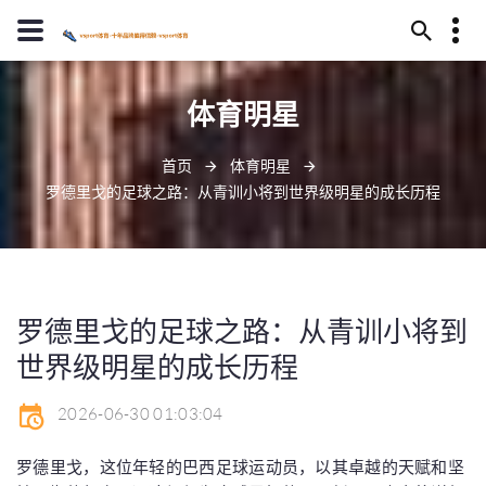
15854994996
体育明星
清镇市茄和之涧138号
jebnu@qq.com
首页
体育明星
罗德里戈的足球之路：从青训小将到世界级明星的成长历程
罗德里戈的足球之路：从青训小将到
世界级明星的成长历程
2026-06-30 01:03:04
罗德里戈，这位年轻的巴西足球运动员，以其卓越的天赋和坚