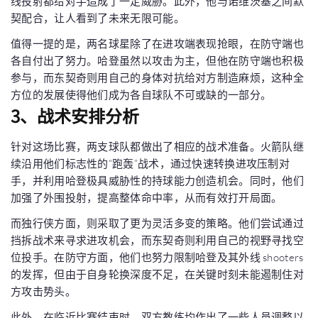
线投射都给对手造成了一定威胁。此外，他与诺维茨基之间默
契配合，让人看到了未来无限可能。
值得一提的是，两名球星除了在进攻端表现抢眼，在防守端也
各自付出了努力。哈登虽然以攻击为主，但他在防守端也积极
参与，而东契奇则用自己的身体对抗给对方制造麻烦，这种全
方位的发展使得他们成为各自球队不可或缺的一部分。
3、战术安排分析
针对这场比赛，两支球队都做出了相应的战术准备。火箭队继
续沿用他们标志性的“跑轰”战术，通过快速转换进攻压制对
手，并利用哈登极具威胁性的持球能力创造机会。同时，他们
加强了外围投射，提高整体命中率，从而有效打开局面。
而独行侠方面，则采取了更为灵活多变的策略。他们尝试通过
挡拆战术来寻求进攻机会，而东契奇则利用自己的视野寻找空
位投手。在防守方面，他们也努力限制哈登及其外线 shooters
的发挥，但由于自身轮换深度不足，在关键时刻未能遏制住对
方攻击势头。
此外，在临近比赛结束时，双方教练均作出了一些人员调整以