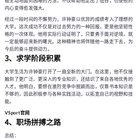
极主动地面对困难的方法，不仅帮助他走出了低谷，也使他的
内心变得愈发强大。
经过一段时间的不懈努力，许钟豪以优异的成绩考入了理想的
大学。这次成功不仅是对过去努力的一种回报，更是他坚韧性
格的一次体现。他用实际行动证明了，只要勇于面对逆境，就
一定能够迎来新的曙光。这种精神也将伴随他一路走下去，为
今后的奋斗提供动力。
3、求学阶段积累
大学生活为许钟豪打开了一扇全新的大门。在这里，他不仅接
触到了更广泛、更深入的专业知识，还结识了来自各地优秀的
人才。他明白，要想在激烈竞争中脱颖而出，仅靠书本知识是
不够的，因此积极参与各种实践活动，以拓宽自己的视野和技
能。
VSport官网
4、职场拼搏之路
总结：