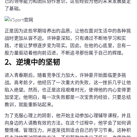
己的领导能力和团队协作意识，这些经验为他的未来发展奠定
了基础。
正是因为这些早期培养出的品质，让他在面对生活中的各种挑
战时更加从容不迫。许钟豪深知，只有通过不断地学习和实
践，才能让梦想逐步变为现实。因此，在他的心底里，总有一
股力量驱动着他向前迈进，不断追寻那份属于自己的辉煌。
2、逆境中的坚韧
进入青春期后，随着竞争压力加大，许钟豪开始面临更多挑
战。高考前夕，他经历了一次重大的失败，这一挫折几乎让他
陷入绝望。然而，也正是这段艰难时光，使得他的内心变得更
加坚定。他明白，每一次失败都是一次宝贵的经验，只要总结
教训，就能重新站起来。
为了克服心理上的阴影，他开始主动参加心理辅导课程，并且
向身边的人请教有效的方法。在这个过程中，他学会了如何调
整情绪、管理压力，并逐渐找到适合自己的学习节奏。这种积