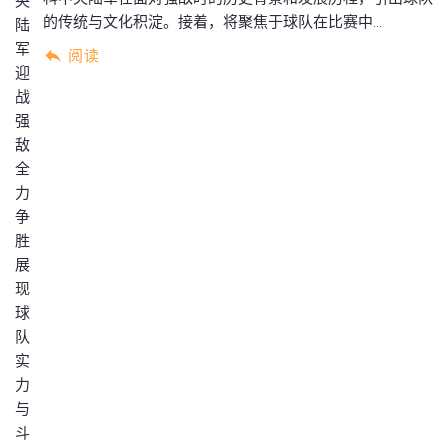
的传统与文化积淀。接着，将聚焦于球队在比赛中...
阅读