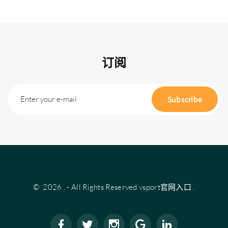
订阅
Enter your e-mail
Subscribe
©
2026
.
- All Rights Reserved
vsport官网入口
.