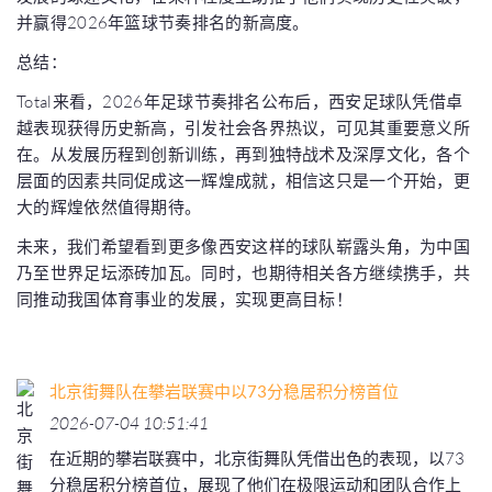
并赢得2026年篮球节奏排名的新高度。
总结：
Total来看，2026年足球节奏排名公布后，西安足球队凭借卓
越表现获得历史新高，引发社会各界热议，可见其重要意义所
在。从发展历程到创新训练，再到独特战术及深厚文化，各个
层面的因素共同促成这一辉煌成就，相信这只是一个开始，更
大的辉煌依然值得期待。
未来，我们希望看到更多像西安这样的球队崭露头角，为中国
乃至世界足坛添砖加瓦。同时，也期待相关各方继续携手，共
同推动我国体育事业的发展，实现更高目标！
北京街舞队在攀岩联赛中以73分稳居积分榜首位
2026-07-04 10:51:41
在近期的攀岩联赛中，北京街舞队凭借出色的表现，以73
分稳居积分榜首位，展现了他们在极限运动和团队合作上