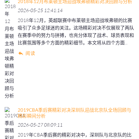
2018年12月布莱顿主场迎战埃弗顿精彩对决回顾与分析
2026-05-25 12:41:14
2018年12月，英超联赛中布莱顿主场迎战埃弗顿的比赛
吸引了众多足球迷的关注。这场精彩对决不仅展现了两队
在赛季中的努力与拼搏，也充分体现了战术、球员表现和
比赛氛围等多个方面的精彩细节。本文将从四个方面...
阅读
2019CBA季后赛精彩对决深圳队迎战北京队全场回顾与
精彩瞬间分析
2026-05-27 08:09:11
2019年CBA季后赛的精彩对决中，深圳队与北京队的比