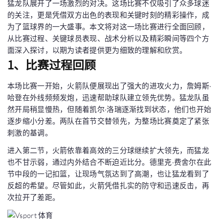
猛龙队展开了一场激烈的对决。这场比赛不仅吸引了众多球迷
的关注，更是凭借双方出色的表现和关键时刻的精彩操作，成
为了篮球界的一大盛事。本文将对这一场比赛进行全面回顾，
从比赛过程、关键球员表现、战术分析以及精彩瞬间等四个方
面深入探讨，以期为读者提供更为细致的理解和欣赏。
1、比赛过程回顾
本场比赛一开始，火箭队便展现出了强大的进攻火力，詹姆斯·
哈登在外线频频发炮，迅速帮助球队建立领先优势。猛龙队虽
然开局稍显慢热，但随着凯尔·洛瑞逐渐找到状态，他们也开始
逐步缩小分差。两队在首节交替领先，为整场比赛奠定了紧张
刺激的基调。
进入第二节，火箭依靠着高效的三分球继续扩大领先，而猛龙
也不甘示弱，通过内外结合不断迫近比分。德里克·费舍尔在此
节中段的一记扣篮，让现场气氛达到了高潮，也让猛龙看到了
反超的希望。尽管如此，火箭凭借扎实的防守和迅速反击，再
次拉开了差距。