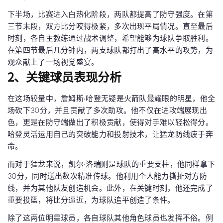
下半场，比赛进入白热化阶段，两队都提高了防守强度。在第
三节末段，双方比分咬得极紧，多次出现平局情况。直至最后
时刻，各自主教练通过战术调整，希望能够为球队争取胜利。
在第四节最后几分钟内，两支球队都打出了高水平的攻势，为
观众献上了一场视觉盛宴。
2、关键球员表现分析
在这场较量中，詹姆斯·哈登无疑是火箭队最耀眼的明星，他全
场砍下30分，并且贡献了多次助攻。他不仅在进攻端展现出
色，更是在防守端做出了积极贡献，使得对手难以轻松得分。
哈登灵活运用自己的突破能力和投射技术，让猛龙防线疲于奔
命。
而对于猛龙来说，凯尔·洛瑞则是球队的重要支柱，他同样拿下
30分，同时送出数次精准传球。他利用个人能力撕扯对方防
线，并为其他队友创造机会。此外，在关键时刻，他还完成了
重要投篮，将比分逼近，为球队追平创造了条件。
除了这两位明星球员，各自球队其他角色球员也发挥不俗。例