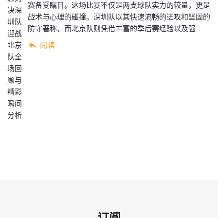
赛备受瞩目。这场比赛不仅是两支球队实力的较量，更是
战术与心理的碰撞。深圳队以其快速流畅的进攻和坚固的
防守著称，而北京队则凭借丰富的季后赛经验以及强...
阅读
订阅