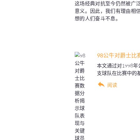
这场经典对抗至今仍然被广
意义。因此，我们有理由相
想的人们奋斗不息。
98公牛对爵士
本文通过对199
支球队在比赛中的基
阅读