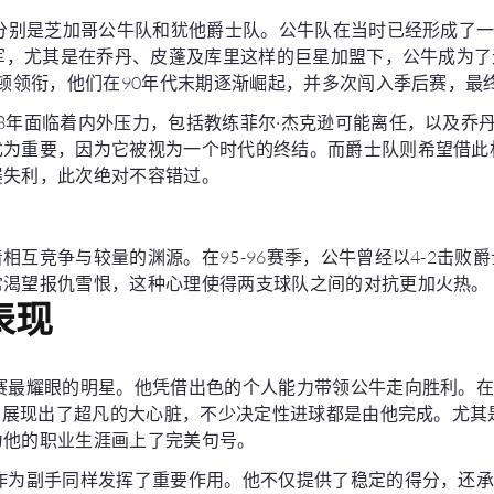
队分别是芝加哥公牛队和犹他爵士队。公牛队在当时已经形成了
冠军，尤其是在乔丹、皮蓬及库里这样的巨星加盟下，公牛成为
克顿领衔，他们在90年代末期逐渐崛起，并多次闯入季后赛，最
8年面临着内外压力，包括教练菲尔·杰克逊可能离任，以及乔
尤为重要，因为它被视为一个时代的终结。而爵士队则希望借此
屡失利，此次绝对不容错过。
相互竞争与较量的渊源。在95-96赛季，公牛曾经以4-2击败
常渴望报仇雪恨，这种心理使得两支球队之间的对抗更加火热。
表现
决赛最耀眼的明星。他凭借出色的个人能力带领公牛走向胜利。
时刻展现出了超凡的大心脏，不少决定性进球都是由他完成。尤
为他的职业生涯画上了完美句号。
蓬作为副手同样发挥了重要作用。他不仅提供了稳定的得分，还