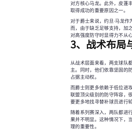
对方核心马龙。此外，皮蓬
取得成功的重要原因之一。
对于爵士来说，约旦·马龙
而，由于缺乏足够支持，加
对高强度防守时显得力不从
3、战术布局
从战术层面来看，两支球队
主。同时，他们依靠坚固的
占据主动权。
而爵士则更多依赖于低位进
联盟顶尖级别的防守阵容，
要更多地找寻替补球员进行
随着系列赛深入，两队都进
果并不明显。这种情况下，
理的重要性。