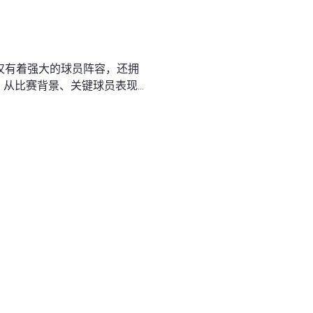
仅有着强大的球员阵容，还拥
比赛背景、关键球员表现...