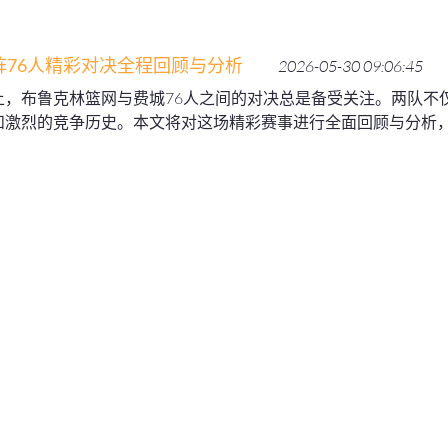
阵76人精彩对决全程回顾与分析
2026-05-30 09:06:45
场上，布鲁克林篮网与费城76人之间的对决总是备受关注。两队不
激烈的竞争历史。本文将对这场精彩赛事进行全面回顾与分析，从