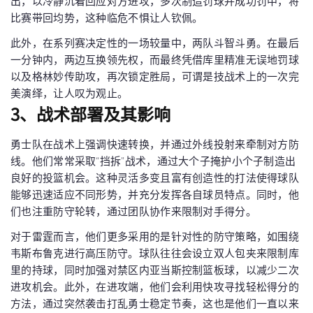
出，以冷静沉着回应对方进攻，多次制造罚球并成功罚中，将
比赛带回均势，这种临危不惧让人钦佩。
此外，在系列赛决定性的一场较量中，两队斗智斗勇。在最后
一分钟内，两边互换领先权，而最终凭借库里精准无误地罚球
以及格林妙传助攻，再次锁定胜局，可谓是技战术上的一次完
美演绎，让人叹为观止。
3、战术部署及其影响
勇士队在战术上强调快速转换，并通过外线投射来牵制对方防
线。他们常常采取“挡拆”战术，通过大个子掩护小个子制造出
良好的投篮机会。这种灵活多变且富有创造性的打法使得球队
能够迅速适应不同形势，并充分发挥各自球员特点。同时，他
们也注重防守轮转，通过团队协作来限制对手得分。
对于雷霆而言，他们更多采用的是针对性的防守策略，如围绕
韦斯布鲁克进行高压防守。球队往往会设立双人包夹来限制库
里的持球，同时加强对禁区内亚当斯控制篮板球，以减少二次
进攻机会。此外，在进攻端，他们会利用快攻寻找轻松得分的
方法，通过突然袭击打乱勇士稳定节奏，这也是他们一直以来