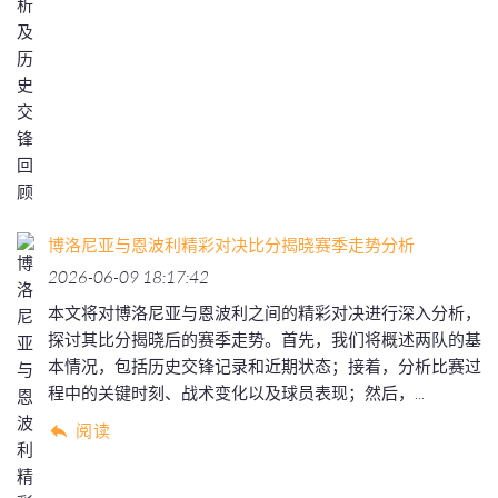
博洛尼亚与恩波利精彩对决比分揭晓赛季走势分析
2026-06-09 18:17:42
本文将对博洛尼亚与恩波利之间的精彩对决进行深入分析，
探讨其比分揭晓后的赛季走势。首先，我们将概述两队的基
本情况，包括历史交锋记录和近期状态；接着，分析比赛过
程中的关键时刻、战术变化以及球员表现；然后，...
阅读