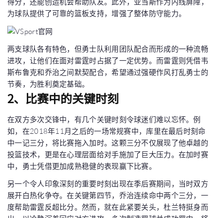
得分，还能创造机会帮助队友。此外，亚当斯作为内线屏障，
为球队提供了可靠的篮板支持，增强了整体防守能力。
两支球队各有特色，但勇士队利用团队配合而形成的一种流畅
进攻，让他们在面对雷霆时占据了一定优势。而雷霆则凭借韦
斯布鲁克和乔治之间默契配合，希望通过强硬作风打乱勇士的
节奏，为胜利奠定基础。
2、比赛中的关键时刻
在双方多次交锋中，有几个关键时刻令球迷们难以忘怀。例
如，在2018年11月之后的一场常规赛中，库里在最后时刻命
中一记三分，将比赛拖入加时。这颗三分不仅展现了他卓越的
投篮技术，更是在心理层面给对手施加了巨大压力。在加时赛
中，勇士凭借更加成熟稳健的表现赢下比赛。
另一个令人印象深刻的重要时刻出现在季后赛期间，当时双方
展开白热化争夺。在关键第四节，乔治连续命中两个三分，一
度帮助雷霆反超比分。然而，就在此紧要关头，杜兰特挺身而