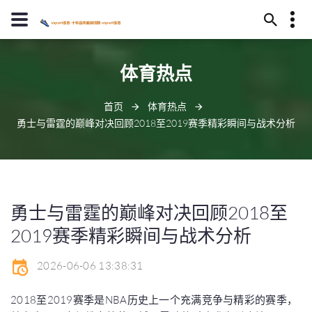
15854994996
体育热点
清镇市茄和之涧138号
jebnu@qq.com
首页
体育热点
勇士与雷霆的巅峰对决回顾2018至2019赛季精彩瞬间与战术分析
勇士与雷霆的巅峰对决回顾2018至
2019赛季精彩瞬间与战术分析
2026-06-06 13:38:31
2018至2019赛季是NBA历史上一个充满竞争与精彩的赛季，