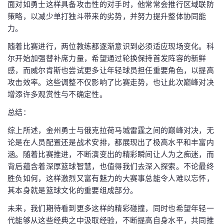
面对如勇士这样具备攻击性的对手时，他常常会推行区域联防
策略，以减少单打独斗带来的劣势，并努力提升整体协同能
力。
随着比赛进行，两位教练都逐渐意识到必须适应现场变化。科
尔开始加强替补席力量，希望通过轮换保持首发阵容的新鲜
感，而威尔肯斯也尝试更多让年轻球员担任重要角色，以提高
攻击效率。这些调整不仅影响了比赛走势，也让此次巅峰对决
增添许多观赏性与不确定性。
总结：
综上所述，金州勇士与俄克拉荷马城雷霆之间的巅峰对决，无
论是在人员配置还是战术安排，都展现出了极高水平和丰富内
涵。随着比赛推进，不断演变出的精彩瞬间让人为之痴迷，而
背后蕴含着深厚篮球智慧，也值得我们去深入探索。不论最终
胜负如何，这样激烈又富有魅力的大赛事总能令人难以忘怀，
其本身就是篮球文化的重要组成部分。
未来，我们期待看到更多这样的精彩碰撞，同时也希望年轻一
代能够从这些经典之中汲取经验，不断提高自身水平，共同推