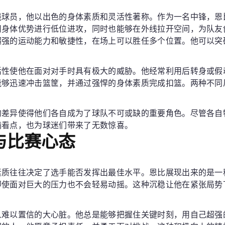
线球员，他以出色的身体素质和灵活性著称。作为一名中锋，恩
用身体优势进行低位进攻，同时也能够在外线拉开空间，为队友
超强的运动能力和敏捷性，在场上可以胜任多个位置。他可以突
活性使他在面对对手时具有极大的威胁。他经常利用后转身或假
能够迅速冲击篮筐，并通过强悍的身体素质完成扣篮。两种不同
的差异使得他们各自成为了球队不可或缺的重要角色。尽管各自
满看点，也为球迷们带来了无数惊喜。
与比赛心态
素质往往决定了选手能否发挥出最佳水平。恩比展现出来的是一
即使面对巨大的压力也不会轻易动摇。这种沉稳让他在紧张局势
人难以置信的大心脏。他总是能够把握住关键时刻，用自己超强