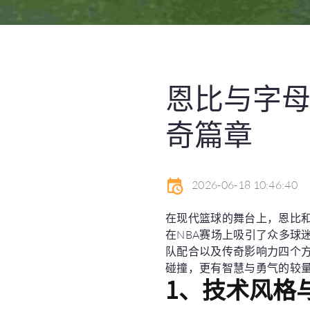
恩比与字
奇篇章
2026-06-18 10:46:40
在现代篮球的舞台上，恩比
在NBA赛场上吸引了众多球
队配合以及传奇影响力四个
碰撞，更有智慧与勇气的较
1、技术风格