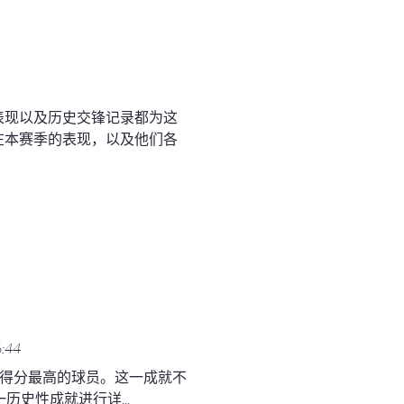
表现以及历史交锋记录都为这
在本赛季的表现，以及他们各
:44
年来得分最高的球员。这一成就不
史性成就进行详...