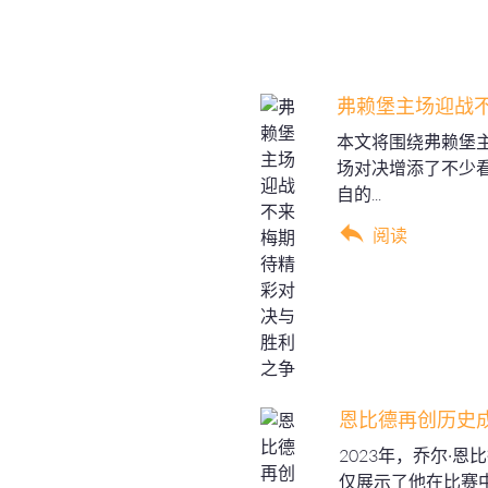
弗赖堡主场迎战
本文将围绕弗赖堡
场对决增添了不少
自的...
阅读
恩比德再创历史成
2023年，乔尔·
仅展示了他在比赛中