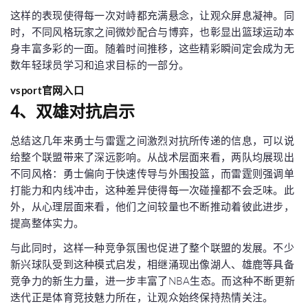
这样的表现使得每一次对峙都充满悬念，让观众屏息凝神。同
时，不同风格玩家之间微妙配合与博弈，也彰显出篮球运动本
身丰富多彩的一面。随着时间推移，这些精彩瞬间定会成为无
数年轻球员学习和追求目标的一部分。
vsport官网入口
4、双雄对抗启示
总结这几年来勇士与雷霆之间激烈对抗所传递的信息，可以说
给整个联盟带来了深远影响。从战术层面来看，两队均展现出
不同风格：勇士偏向于快速传导与外围投篮，而雷霆则强调单
打能力和内线冲击，这种差异使得每一次碰撞都不会乏味。此
外，从心理层面来看，他们之间较量也不断推动着彼此进步，
提高整体实力。
与此同时，这样一种竞争氛围也促进了整个联盟的发展。不少
新兴球队受到这种模式启发，相继涌现出像湖人、雄鹿等具备
竞争力的新生力量，进一步丰富了NBA生态。而这种不断更新
迭代正是体育竞技魅力所在，让观众始终保持热情关注。