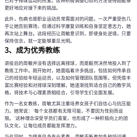
己对于排球运动的热爱。这种积极调整心态的方法使得她能够
更好地应对接下来的挑战。
此外，伤病也是职业运动员常需面对的问题。一次严重受伤几
乎让她告别赛场，但通过科学康复训练和自身坚定意志力，她
再次站上舞台。这段经历让周敏意识到，即使身处逆境，只要
保持信念，就一定能够重见光明。
3、成为优秀教练
退役后的周敏并没有选择远离排球，而是毅然决然地投入到了
教练工作中。刚开始时，她面临着许多挑战，包括如何传承自
己的经验给年轻运动员，以及如何管理团队氛围等。但凭借丰
富比赛经验和对排球深刻理解，她逐渐找到适合自己的教学风
格，将技术与心理素质相结合，引导学生们全面发展。
作为一名女教练，周敏尤其注重培养女孩子们自信心与抗压能
力。她常说：“每个女孩都有无限可能，不要因为性别而设
限。”这种理念深受学员们喜爱，也形成了一种积极向上的团
队文化，让每位成员都能发挥潜力。
与此同时，为提高自身专业素养，周敏不断参加各种培训课