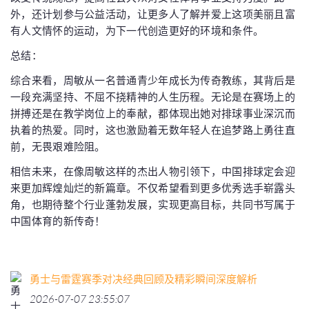
外，还计划参与公益活动，让更多人了解并爱上这项美丽且富
有人文情怀的运动，为下一代创造更好的环境和条件。
总结：
综合来看，周敏从一名普通青少年成长为传奇教练，其背后是
一段充满坚持、不屈不挠精神的人生历程。无论是在赛场上的
拼搏还是在教学岗位上的奉献，都体现出她对排球事业深沉而
执着的热爱。同时，这也激励着无数年轻人在追梦路上勇往直
前，无畏艰难险阻。
相信未来，在像周敏这样的杰出人物引领下，中国排球定会迎
来更加辉煌灿烂的新篇章。不仅希望看到更多优秀选手崭露头
角，也期待整个行业蓬勃发展，实现更高目标，共同书写属于
中国体育的新传奇！
勇士与雷霆赛季对决经典回顾及精彩瞬间深度解析
2026-07-07 23:55:07