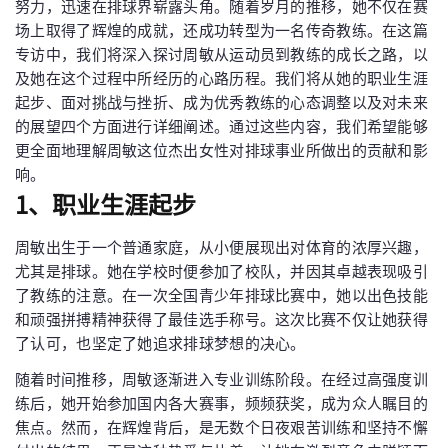
努力，迅速在排球界崭露头角。随着岁月的推移，她不仅在赛
场上取得了辉煌的成就，还成功转型为一名传奇教练。在这篇
专访中，我们将深入探讨周敏从运动员到教练的成长之路，以
及她在这个过程中所经历的心路历程。我们将从她的职业生涯
起步、面对挑战与挫折、成为优秀教练的心态调整以及对未来
的展望四个方面进行详细阐述。通过这些内容，我们希望能够
更全面地理解周敏这位杰出女性对排球事业所做出的贡献和影
响。
1、职业生涯起步
周敏出生于一个普通家庭，从小便展现出对体育的浓厚兴趣，
尤其是排球。她在学校时便参加了校队，并因其卓越表现吸引
了教练的注意。在一次全国青少年排球比赛中，她以出色技能
和顽强拼搏精神获得了最佳选手称号。这次比赛不仅让她获得
了认可，也坚定了她追求排球梦想的决心。
随着时间推移，周敏逐渐进入专业训练阶段。在经过高强度训
练后，她开始参加国内各大赛事，频频获奖，成为众人瞩目的
焦点。然而，在辉煌背后，是无数个日夜艰苦训练和坚持不懈