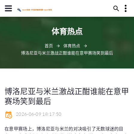
15854994996
体育热点
清镇市茄和之涧138号
jebnu@qq.com
首页
体育热点
博洛尼亚与米兰激战正酣谁能在意甲赛场笑到最后
博洛尼亚与米兰激战正酣谁能在意甲
赛场笑到最后
2026-06-09 18:17:50
在意甲赛场上，博洛尼亚与米兰的对决吸引了无数球迷的目