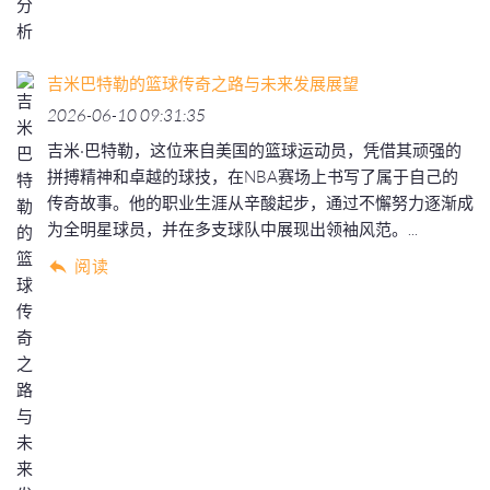
吉米巴特勒的篮球传奇之路与未来发展展望
2026-06-10 09:31:35
吉米·巴特勒，这位来自美国的篮球运动员，凭借其顽强的
拼搏精神和卓越的球技，在NBA赛场上书写了属于自己的
传奇故事。他的职业生涯从辛酸起步，通过不懈努力逐渐成
为全明星球员，并在多支球队中展现出领袖风范。...
阅读