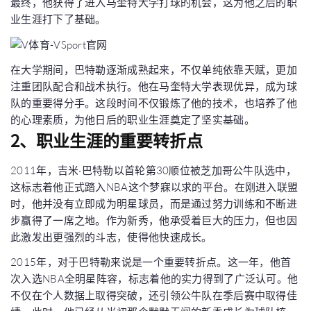
最终，他获得了进入马奎特大学打球的机会，这为他之后的职
业生涯打下了基础。
在大学期间，巴特勒逐渐成熟起来，不仅单纯依靠天赋，更加
注重团队配合和战术执行。他在马奎特大学表现优异，成为球
队的重要得分手。这段时间不仅锻炼了他的技术，也培养了他
的心理素质，为他日后的职业生涯奠定了坚实基础。
2、职业生涯的重要转折点
2011年，吉米·巴特勒以首轮第30顺位被芝加哥公牛队选中，
这标志着他正式踏入NBA这个梦寐以求的平台。在刚进入联盟
时，他并没有立即成为明星球员，而是通过努力训练和不断进
步赢得了一席之地。作为新秀，他承受着巨大的压力，但也因
此激发出更强烈的斗志，使得他快速成长。
2015年，对于巴特勒来说是一个重要转折点。这一年，他首
次入选NBA全明星阵容，标志着他的实力得到了广泛认可。他
不仅在个人数据上取得突破，还引领公牛队在季后赛中取得佳