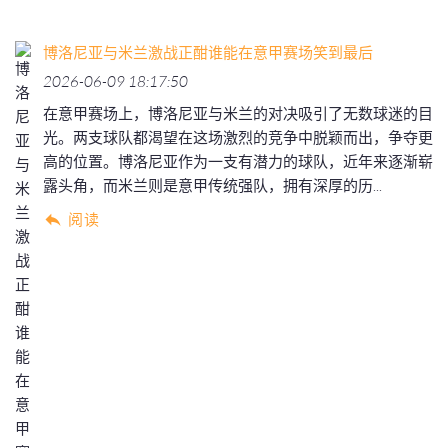
博洛尼亚与米兰激战正酣谁能在意甲赛场笑到最后
2026-06-09 18:17:50
在意甲赛场上，博洛尼亚与米兰的对决吸引了无数球迷的目
光。两支球队都渴望在这场激烈的竞争中脱颖而出，争夺更
高的位置。博洛尼亚作为一支有潜力的球队，近年来逐渐崭
露头角，而米兰则是意甲传统强队，拥有深厚的历...
阅读